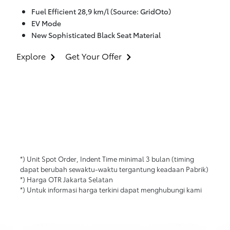
Fuel Efficient 28,9 km/l (Source: GridOto)
EV Mode
New Sophisticated Black Seat Material
Explore
Get Your Offer
*) Unit Spot Order, Indent Time minimal 3 bulan (timing
dapat berubah sewaktu-waktu tergantung keadaan Pabrik)
*) Harga OTR Jakarta Selatan
*) Untuk informasi harga terkini dapat menghubungi kami