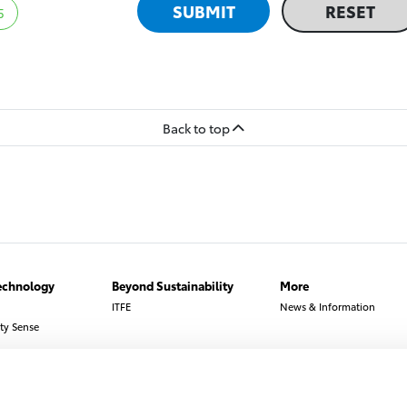
5
Back to top
echnology
Beyond Sustainability
More
ITFE
News & Information
ty Sense