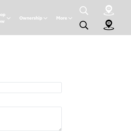
hop
Ownership
More
ow