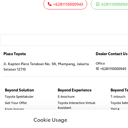
+6281110000945
628111000094
Plaza Toyota
Dealer Contact Us
Office
Jl. Kapten Piere Tendean No. 9A, Mampang, Jakarta
+6281110000945
Selatan 12710
Beyond Solution
Beyond Experience
Beyond T
Toyota Spektakuler
E-brochure
T-intouch
Get Your Offer
Toyota Interactive Virtual
Toyota Safe
Assistant
Form Inquiry
TNGA
Find Dealer
Pricelist
Engine
Cookie Usage
Booking Service