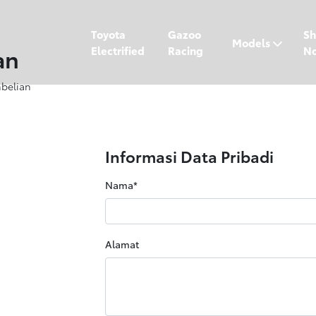
Toyota
Gazoo
S
Models
an
Electrified
Racing
N
mbelian
Informasi Data Pribadi
Nama*
Alamat