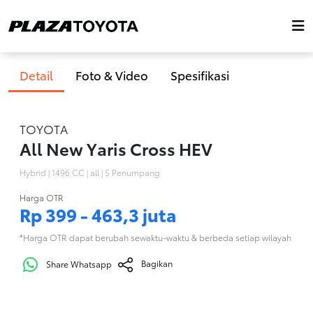
Home
Detail List Tipe Toyota All New Yaris Cross HEV Tahun 2026
Detail
Foto & Video
Spesifikasi
TOYOTA
All New Yaris Cross HEV
Hybrid | 1496 CC | all | 5 Penumpang
Harga OTR
Rp 399 - 463,3 juta
*Harga OTR dapat berubah sewaktu-waktu & berbeda setiap wilayah
Bagikan
Share Whatsapp