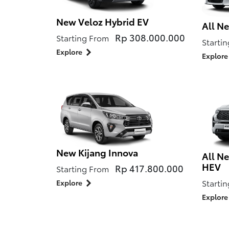
New Veloz Hybrid EV
All N
Rp 308.000.000
Starting From
Starti
Explore
Explore
New Kijang Innova
All N
HEV
Rp 417.800.000
Starting From
Explore
Starti
Explore