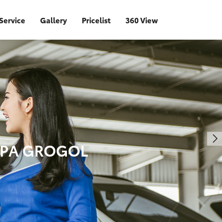
Service
Gallery
Pricelist
360 View
TAPA GROGOL